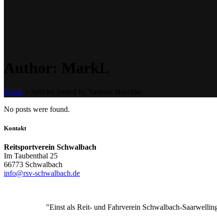
Author: MarkL
Home
>
Articles posted by Vanessa Huschke
No posts were found.
Kontakt
Reitsportverein Schwalbach
Im Taubenthal 25
66773 Schwalbach
info@rsv-schwalbach.de
"Einst als Reit- und Fahrverein Schwalbach-Saarwellin