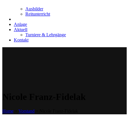
Ausbilder
Reitunterricht
Anlage
Aktuell
Turniere & Lehrgänge
Kontakt
Nicole Franz-Fidelak
Home
>
Vorstand
>
Nicole Franz-Fidelak