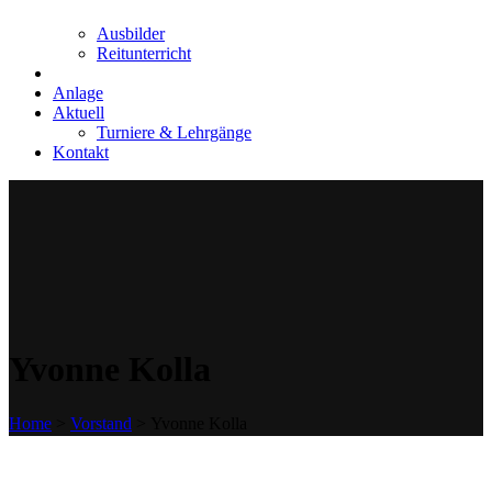
Ausbilder
Reitunterricht
Anlage
Aktuell
Turniere & Lehrgänge
Kontakt
Yvonne Kolla
Home
>
Vorstand
>
Yvonne Kolla