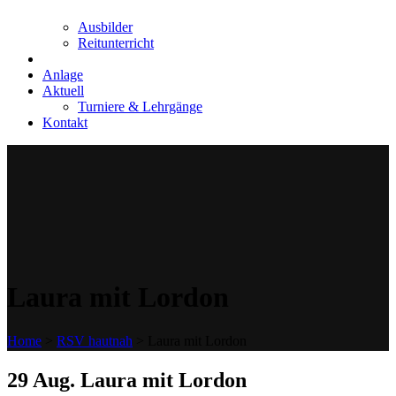
Ausbilder
Reitunterricht
Anlage
Aktuell
Turniere & Lehrgänge
Kontakt
Laura mit Lordon
Home
>
RSV hautnah
>
Laura mit Lordon
29 Aug.
Laura mit Lordon