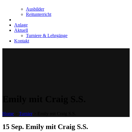
Ausbilder
Reitunterricht
Anlage
Aktuell
Turniere & Lehrgänge
Kontakt
Emily mit Craig S.S.
Home
>
Turnier
>
Emily mit Craig S.S.
15 Sep.
Emily mit Craig S.S.