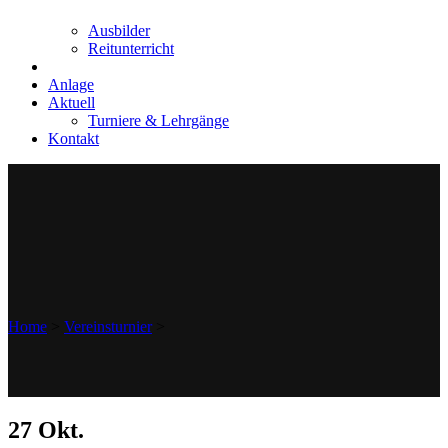
Ausbilder
Reitunterricht
Anlage
Aktuell
Turniere & Lehrgänge
Kontakt
Home
>
Vereinsturnier
>
27 Okt.