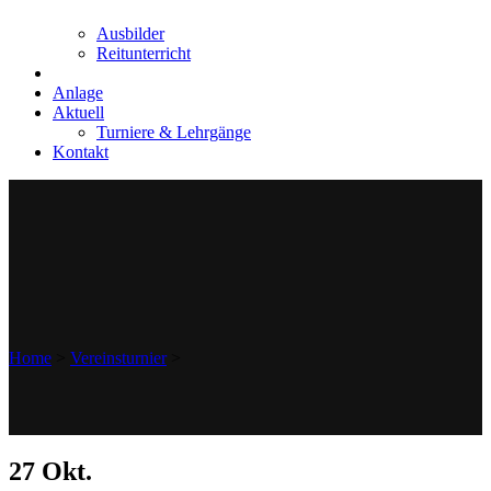
Ausbilder
Reitunterricht
Anlage
Aktuell
Turniere & Lehrgänge
Kontakt
Home
>
Vereinsturnier
>
27 Okt.